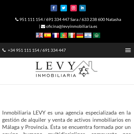
951 111 154
/
691 334 447 Sara
/
633 238 600 Natasha
|
oficina@levyinmobiliaria.es
menu
+34 951 111 154
/
691 334 447
Inmobiliaria LEVY es una agencia especializada en la
gestión de alquiler y venta de activos inmobiliarios en
Málaga y Provincia. Ésta se encuentra formada por un